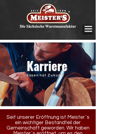
Karriere
E s s e n h a t Z u k u n f t
Seit unserer Eröffnung ist Meister´s
ein wichtiger Bestandteil der
Gemeinschaft geworden. Wir haben
Meister´s eröffnet, um es den