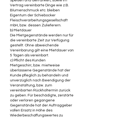
Speisen und Getränken, sowie im
Vertrag vereinbarte Dinge wie z.B.
Blumenschmuck etc. bleiben
Eigentum der Schiebocker
Fleischverarbeitungsgesellschaft
mbH, bzw. dessen Zulieferern.
b) Mietdauer
Die Mietgegenstände werden nur für
die vereinbarte Zeit zur Verfügung
gestellt. Ohne abweichende
Vereinbarung gilt eine Mietdauer von
5 Tagen als vereinbart.
c) Pflicht des Kunden
Mietgeschirr, bzw. mietweise
überlassene Gegenstände hat der
Kunde pfleglich zu behandeln und
unverzüglich nach Beendigung der
Veranstaltung, bzw. zum
vereinbarten Rückholtermin zurück
zu geben. Für beschädigte, zerstörte
oder verloren gegangene
Gegenstände hat der Auftraggeber
vollen Ersatz in Höhe des
Wiederbeschaffungswertes zu