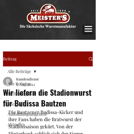
Beitrag
Alle Beiträge
Kundendienst
Alle Beiträge
5. Aug. 2022
Wir liefern die Stadionwurst
Stellenangebot
für Budissa Bautzen
Rückruf
Die Bautzener Budissa-Kicker und 
Ausbildungsangebote
ihre Fans haben die Bratwurst der 
Aktuelles
Stadionsaison gekürt. Von der 
Hinterbank schlich sich der Sieger 