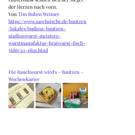
der Herzen nach vorn.
Von 
Tim Ruben Weimer
https://www.saechsische.de/bautzen
/lokales/budissa-bautzen-
stadionwurst-meisters-
wurstmanufaktur-bratwurst-fisch-
5686720-plus.html
Die Rauchwurst wird's - Bautzen - 
WochenKurier