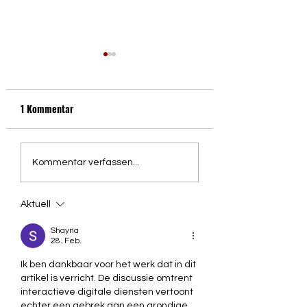
1 Kommentar
Grüne Woche Berlin 2024
640. Bautzener
Kommentar verfassen...
Wenzelsmarkt- wir 
wieder dabei!
Aktuell
Shayna
28. Feb.
Ik ben dankbaar voor het werk dat in dit 
artikel is verricht. De discussie omtrent 
interactieve digitale diensten vertoont 
echter een gebrek aan een grondige 